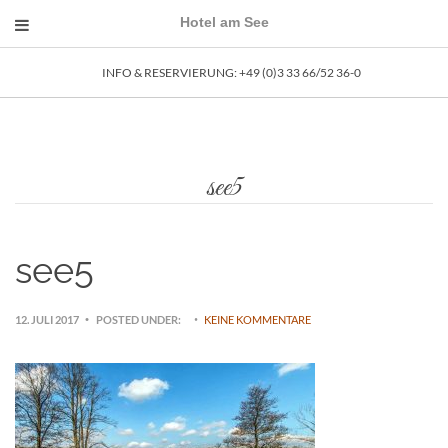
Hotel am See
INFO & RESERVIERUNG: ­+49 (0)3 33 66/52 36-0
see5
see5
12. JULI 2017
POSTED UNDER:
KEINE KOMMENTARE